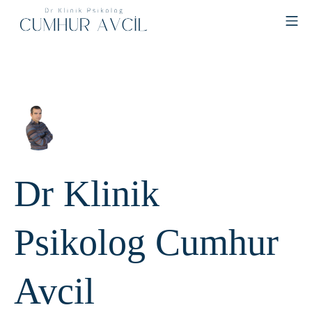
Skip
MO
to
content
Cumhur Avcil
Dr Klinik
Psikolog Cumhur
Avcil