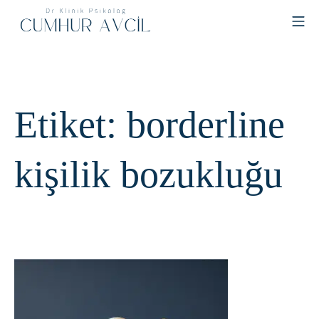
Skip
MO
to
content
Cumhur Avcil
Etiket:
borderline
kişilik bozukluğu